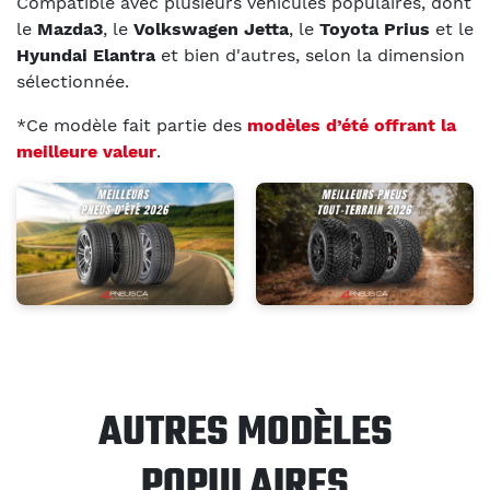
Compatible avec plusieurs véhicules populaires, dont
le
Mazda3
, le
Volkswagen Jetta
, le
Toyota Prius
et le
Hyundai Elantra
et bien d'autres, selon la dimension
sélectionnée.
*Ce modèle fait partie des
modèles d’été offrant la
meilleure valeur
.
AUTRES MODÈLES
POPULAIRES