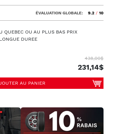
ÉVALUATION GLOBALE:
9.2
/
10
U QUEBEC OU AU PLUS BAS PRIX
S LONGUE DUREE
438,00$
231,14$
JOUTER AU PANIER