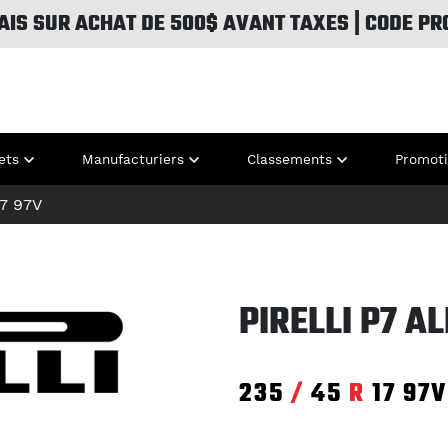
AIS SUR ACHAT DE 500$ AVANT TAXES | CODE PR
ets
Manufacturiers
Classements
Promot
7
97V
PIRELLI P7 A
235
/
45
R
17
97V