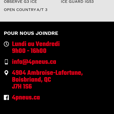
OBSERVE G3 ICE
ICE GUARD IG53
OPEN COUNTRY A/T 3
POUR NOUS JOINDRE
Lundi au Vendredi
9h00 - 16h00
info@4pneus.ca
4904 Ambroise-Lafortune,
Boisbriand, QC
J7H 1S6
4pneus.ca