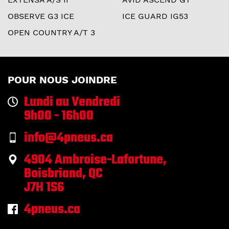
OBSERVE G3 ICE
ICE GUARD IG53
OPEN COUNTRY A/T 3
POUR NOUS JOINDRE
Lundi au Vendredi
9h00 - 16h00
info@4pneus.ca
4904 Ambroise-Lafortune,
Boisbriand, QC
J7H 1S6
4pneus.ca