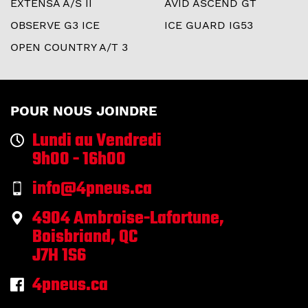
EXTENSA A/S II
AVID ASCEND GT
OBSERVE G3 ICE
ICE GUARD IG53
OPEN COUNTRY A/T 3
POUR NOUS JOINDRE
Lundi au Vendredi
9h00 - 16h00
info@4pneus.ca
4904 Ambroise-Lafortune,
Boisbriand, QC
J7H 1S6
4pneus.ca