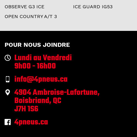
OBSERVE G3 ICE
ICE GUARD IG53
OPEN COUNTRY A/T 3
POUR NOUS JOINDRE
Lundi au Vendredi
9h00 - 16h00
info@4pneus.ca
4904 Ambroise-Lafortune,
Boisbriand, QC
J7H 1S6
4pneus.ca