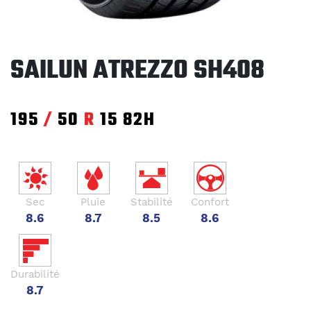
SAILUN ATREZZO SH408
195
/
50
R
15
82H
Sec
Pluie
Stabilité
Confort
8.6
8.7
8.5
8.6
Durabilité
8.7