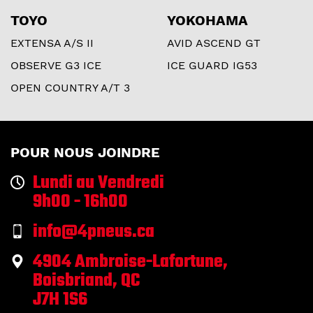
TOYO
YOKOHAMA
EXTENSA A/S II
AVID ASCEND GT
OBSERVE G3 ICE
ICE GUARD IG53
OPEN COUNTRY A/T 3
POUR NOUS JOINDRE
Lundi au Vendredi
9h00 - 16h00
info@4pneus.ca
4904 Ambroise-Lafortune,
Boisbriand, QC
J7H 1S6