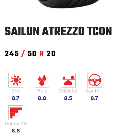
SAILUN ATREZZO TCON
245
/
50
R
20
Sec
Pluie
Stabilité
Confort
8.7
8.8
8.5
8.7
Durabilité
8.8