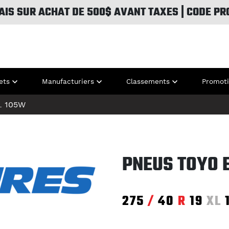
AIS SUR ACHAT DE 500$ AVANT TAXES | CODE PR
ets
Manufacturiers
Classements
Promot
L
105W
PNEUS TOYO 
275
/
40
R
19
XL