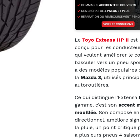
Le
Toyo Extensa HP II
est
conçu pour les conducteur
qui veulent améliorer le c
basculer vers un pneu spor
à des modèles populaires
la
Mazda 3
, utilisés princ
autoroutières.
Ce qui distingue l’Extensa
gamme, c’est son
accent m
mouillée
. Son composé enr
directionnel, améliore sign
la pluie, un point critiqu
à plusieurs pneus 4 saisons