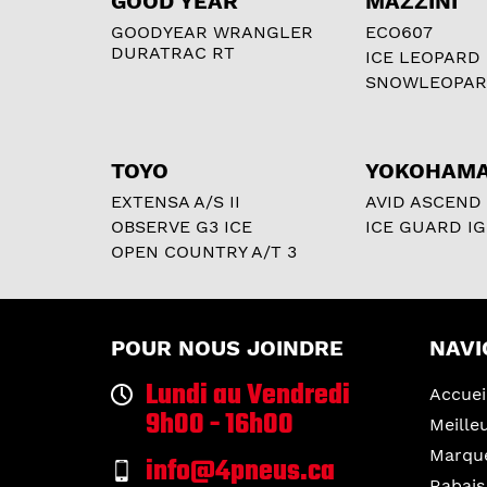
GOOD YEAR
MAZZINI
GOODYEAR WRANGLER
ECO607
DURATRAC RT
ICE LEOPARD
SNOWLEOPA
TOYO
YOKOHAM
EXTENSA A/S II
AVID ASCEND
OBSERVE G3 ICE
ICE GUARD IG
OPEN COUNTRY A/T 3
POUR NOUS JOINDRE
NAVI
Lundi au Vendredi
Accuei
9h00 - 16h00
Meille
Marqu
info@4pneus.ca
Rabais