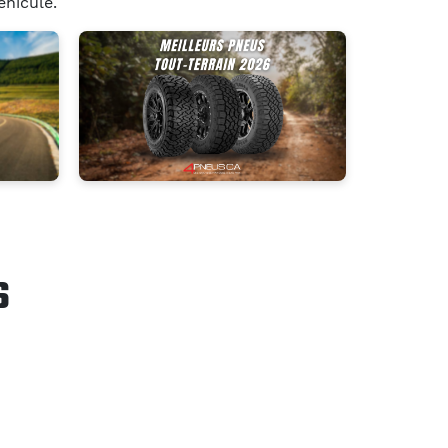
hicule.
S