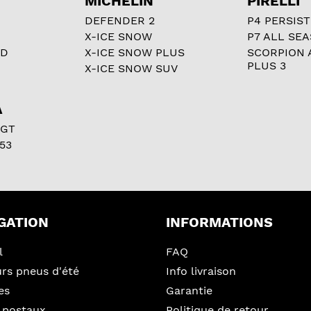
MICHELIN
PIRELLI
DEFENDER 2
P4 PERSIST
X-ICE SNOW
P7 ALL SE
RD
X-ICE SNOW PLUS
SCORPION 
PLUS 3
X-ICE SNOW SUV
A
 GT
53
GATION
INFORMATIONS
l
FAQ
urs pneus d'été
Info livraison
es
Garantie
 postaux
Politique de retour