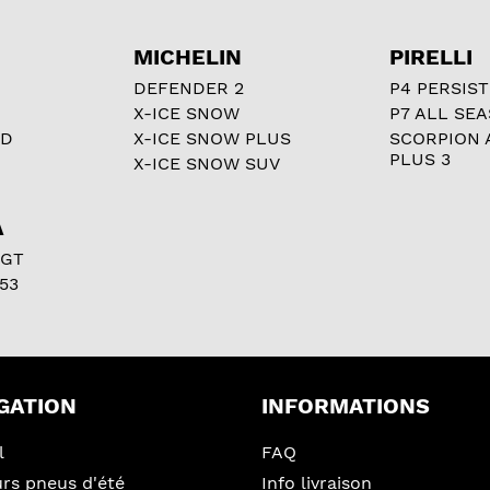
MICHELIN
PIRELLI
DEFENDER 2
P4 PERSIST
X-ICE SNOW
P7 ALL SE
RD
X-ICE SNOW PLUS
SCORPION 
PLUS 3
X-ICE SNOW SUV
A
 GT
53
GATION
INFORMATIONS
l
FAQ
urs pneus d'été
Info livraison