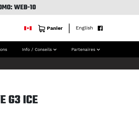
OMO: WEB-10
English
Panier
ions
Info / Conseils
Partenaires
E G3 ICE