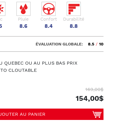
c
Pluie
Confort
Durabilité
5
8.6
8.4
8.8
ÉVALUATION GLOBALE:
8.5
/
10
U QUEBEC OU AU PLUS BAS PRIX
UTO CLOUTABLE
169,00$
154,00$
JOUTER AU PANIER