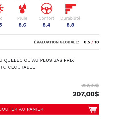
c
Pluie
Confort
Durabilité
5
8.6
8.4
8.8
ÉVALUATION GLOBALE:
8.5
/
10
U QUEBEC OU AU PLUS BAS PRIX
UTO CLOUTABLE
222,00$
207,00$
JOUTER AU PANIER