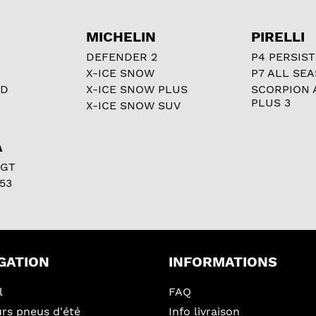
MICHELIN
PIRELLI
DEFENDER 2
P4 PERSIST
X-ICE SNOW
P7 ALL SE
RD
X-ICE SNOW PLUS
SCORPION 
PLUS 3
X-ICE SNOW SUV
A
 GT
53
GATION
INFORMATIONS
l
FAQ
urs pneus d'été
Info livraison