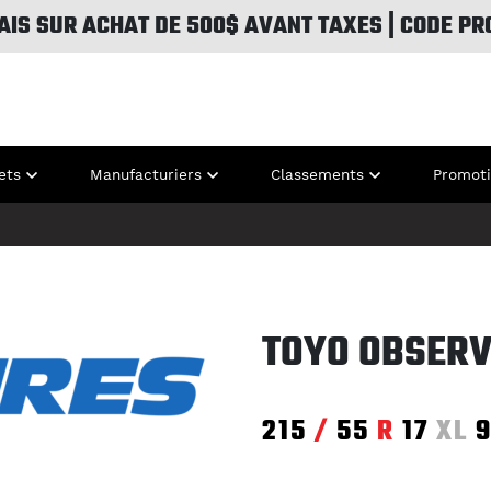
AIS SUR ACHAT DE 500$ AVANT TAXES | CODE PR
ets
Manufacturiers
Classements
Promot
TOYO OBSERV
215
/
55
R
17
XL