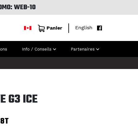
OMO: WEB-10
English
Panier
ions
Info / Conseils
Partenaires
E G3 ICE
98T