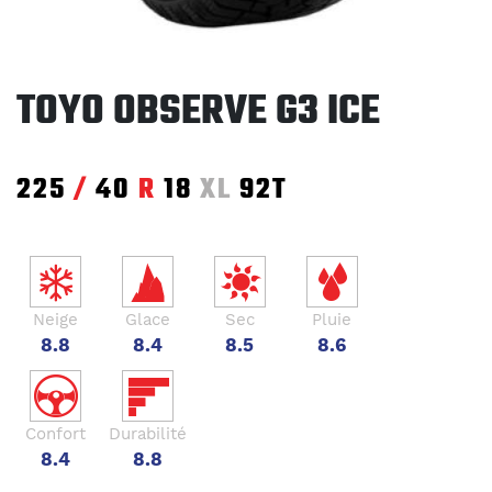
TOYO OBSERVE G3 ICE
225
/
40
R
18
XL
92T
Neige
Glace
Sec
Pluie
8.8
8.4
8.5
8.6
Confort
Durabilité
8.4
8.8