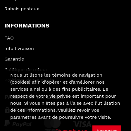
Rabais postaux
INFORMATIONS
FAQ
Info livraison
Garantie
Politique de retour
Nous utilisons les témoins de navigation
Politique de vie privée
(cookies) afin d'opérer et d’améliorer nos
services ainsi qu'à des fins publicitaires. Le
respect de votre vie privée est important pour
PAIEMENT EN LIGNE
nous. Si vous n'êtes pas à l'aise avec l'utilisation
Paiement en ligne sécurisé
de ces informations, veuillez revoir vos
paramètres avant de poursuivre votre visite.
En savoir plus
Accepter