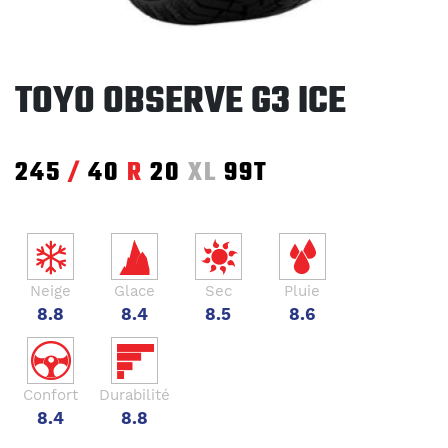
TOYO OBSERVE G3 ICE
245
/
40
R
20
XL
99T
Neige
Glace
Sec
Pluie
8.8
8.4
8.5
8.6
Confort
Durabilité
8.4
8.8