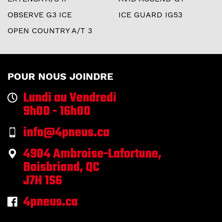
OBSERVE G3 ICE
ICE GUARD IG53
OPEN COUNTRY A/T 3
POUR NOUS JOINDRE
Lundi au Vendredi
9h00 - 16h00
info@4pneus.ca
4904 Ambroise-Lafortune,
Boisbriand, QC
J7H 1S6
4pneus.ca