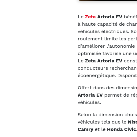
Le
Zeta
Artoria EV
bénéf
à haute capacité de cha
véhicules électriques. S
roulement limite les per
d'améliorer l'autonomie 
optimisée favorise une u
Le
Zeta Artoria EV
const
conducteurs recherchant
écoénergétique. Disponibl
Offert dans des dimensi
Artoria EV
permet de rép
véhicules.
Selon la dimension chois
véhicules tels que le
Nis
Camry
et le
Honda Civic