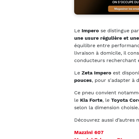
Le
Impero
se distingue pa
une usure régulière et une
équilibre entre performanc
livraison à domicile, il con
conducteurs recherchant ef
Le
Zeta Impero
est dispon
pouces
, pour s'adapter à 
Ce pneu convient notamme
le
Kia Forte
, le
Toyota Cor
selon la dimension choisie.
Découvrez aussi d’autres m
Mazzini 607