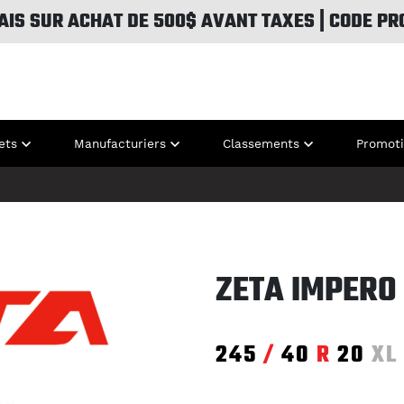
AIS SUR ACHAT DE 500$ AVANT TAXES | CODE PR
ets
Manufacturiers
Classements
Promot
ZETA IMPERO
245
/
40
R
20
XL