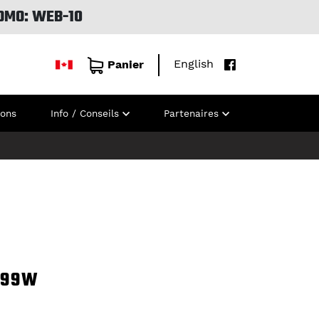
OMO: WEB-10
English
Panier
ions
Info / Conseils
Partenaires
99W